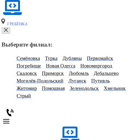
ГРЕБЁНКА
Выберите филиал:
Семёновка
Турка
Дубляны
Первомайск
Погребище
Новая Одесса
Новомиргород
Скадовск
Приморск
Любомль
Дебальцево
Могилёв-Подольский
Луганск
Путивль
Житомир
Помошная
Зеленодольск
Хмельник
Стрый