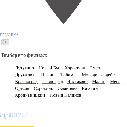
ГРЕБЁНКА
Выберите филиал:
Лутугино
Новый Буг
Хоростков
Смела
Дружковка
Нежин
Любомль
Молодогвардейск
Красноград
Павлоград
Чистяково
Малин
Мена
Орехов
Сорокино
Ждановка
Казатин
Кропивницкий
Новый Калинов
8(800)9797043