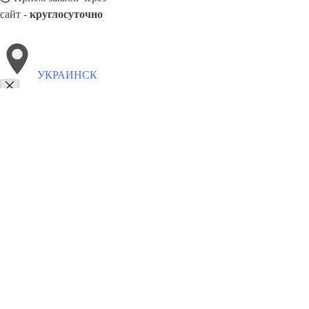
сайт -
круглосуточно
УКРАИНСК
Выберите филиал:
Чугуев
Феодосия
Чортков
Южноукраинск
Херсон
Хоростков
Яготин
Харьков
8(800)9797043
Заказать звонок
Курсы программирования в Украинск
Для кого
Цены
Сотрудничеств