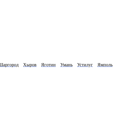
Шаргород
Хыров
Яготин
Умань
Устилуг
Ямполь