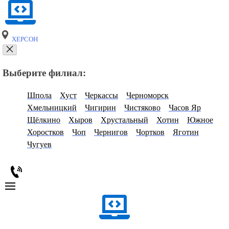
ХЕРСОН
Выберите филиал:
Шпола
Хуст
Черкассы
Черноморск
Хмельницкий
Чигирин
Чистяково
Часов Яр
Щёлкино
Хыров
Хрустальный
Хотин
Южное
Хоростков
Чоп
Чернигов
Чортков
Яготин
Чугуев