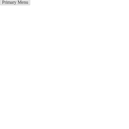
Primary Menu
Курсы программирования в
Херсон
Отправьте заявку в период действия акции!
и получите бонус.