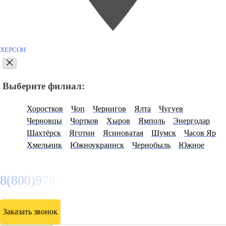
ХЕРСОН
Выберите филиал:
Хоростков
Чоп
Чернигов
Ялта
Чугуев
Черновцы
Чортков
Хыров
Ямполь
Энергодар
Шахтёрск
Яготин
Ясиноватая
Шумск
Часов Яр
Хмельник
Южноукраинск
Чернобыль
Южное
8(800)9797043
Заказать звонок