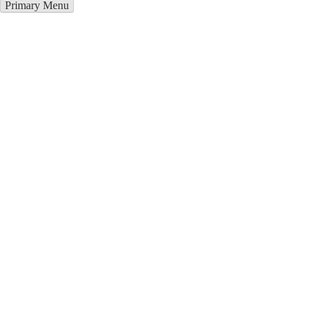
Primary Menu
Курсы программирования в
Черкассы
Отправьте заявку в период действия акции!
и получите бонус.