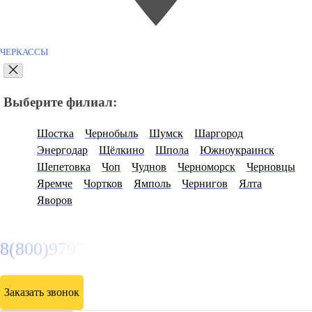
ЧЕРКАССЫ
Выберите филиал:
Шостка
Чернобыль
Шумск
Шаргород
Энергодар
Щёлкино
Шпола
Южноукраинск
Шепетовка
Чоп
Чуднов
Черноморск
Черновцы
Яремче
Чортков
Ямполь
Чернигов
Ялта
Яворов
8(800)9797043
Заказать звонок