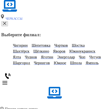
ЧЕРКАССЫ
Выберите филиал:
Чигирин
Шепетовка
Чортков
Шостка
Шахтёрск
Щёлкино
Яворов
Южноукраинск
Ялта
Чуднов
Яготин
Энергодар
Чоп
Чугуев
Шаргород
Чернигов
Южное
Шпола
Ямполь
Прием заявок через