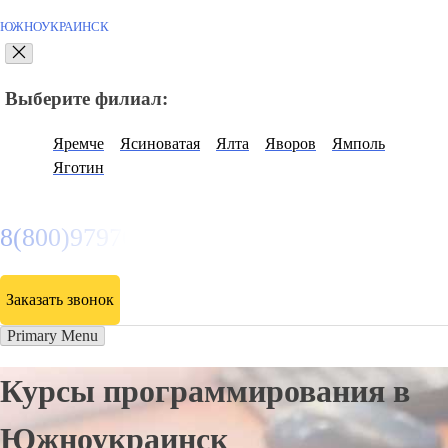
ЮЖНОУКРАИНСК
Выберите филиал:
Яремче
Ясиноватая
Ялта
Яворов
Ямполь
Яготин
8(800)9797043
Заказать звонок
Primary Menu
Курсы программирования в
Южноукраинск