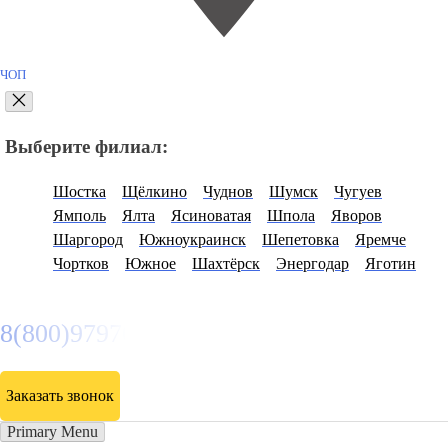
ЧОП
Выберите филиал:
Шостка
Щёлкино
Чуднов
Шумск
Чугуев
Ямполь
Ялта
Ясиноватая
Шпола
Яворов
Шаргород
Южноукраинск
Шепетовка
Яремче
Чортков
Южное
Шахтёрск
Энергодар
Яготин
8(800)9797043
Заказать звонок
Primary Menu