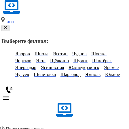
ЧОП
Выберите филиал:
Яворов
Шпола
Яготин
Чуднов
Шостка
Чортков
Ялта
Щёлкино
Шумск
Шахтёрск
Энергодар
Ясиноватая
Южноукраинск
Яремче
Чугуев
Шепетовка
Шаргород
Ямполь
Южное
Прием заявок через