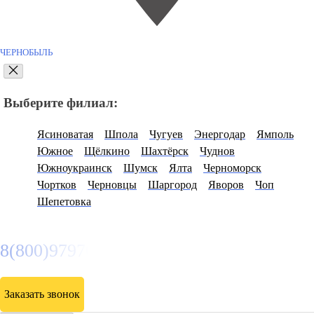
ЧЕРНОБЫЛЬ
Выберите филиал:
Ясиноватая
Шпола
Чугуев
Энергодар
Ямполь
Южное
Щёлкино
Шахтёрск
Чуднов
Южноукраинск
Шумск
Ялта
Черноморск
Чортков
Черновцы
Шаргород
Яворов
Чоп
Шепетовка
8(800)9797043
Заказать звонок