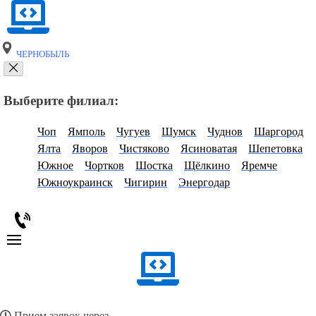
ЧЕРНОБЫЛЬ
Выберите филиал:
Чоп
Ямполь
Чугуев
Шумск
Чуднов
Шаргород
Ялта
Яворов
Чистяково
Ясиноватая
Шепетовка
Южное
Чортков
Шостка
Щёлкино
Яремче
Южноукраинск
Чигирин
Энергодар
Прием заявок через