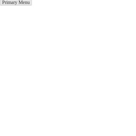
Primary Menu
Курсы программирования в
Чернобыль
Отправьте заявку в период действия акции!
и получите бонус.