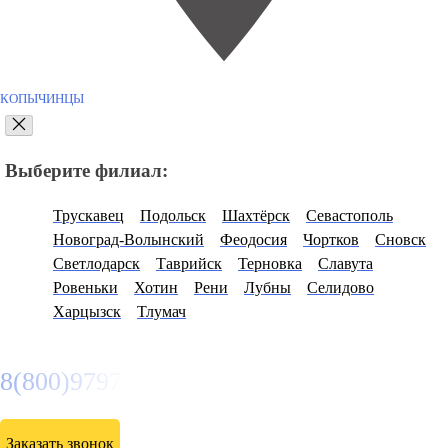
КОПЫЧИНЦЫ
Выберите филиал:
Трускавец
Подольск
Шахтёрск
Севастополь
Новоград-Волынский
Феодосия
Чортков
Сновск
Светлодарск
Таврийск
Терновка
Славута
Ровеньки
Хотин
Рени
Лубны
Селидово
Харцызск
Тлумач
8(800)9797043
Заказать звонок