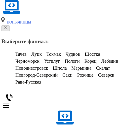
КОПЫЧИНЦЫ
Выберите филиал:
Тячев
Луцк
Токмак
Чуднов
Шостка
Черноморск
Устилуг
Пологи
Корец
Лебедин
Новоднестровск
Шпола
Марьинка
Скалат
Новгород-Северский
Саки
Рожище
Северск
Рава-Русская