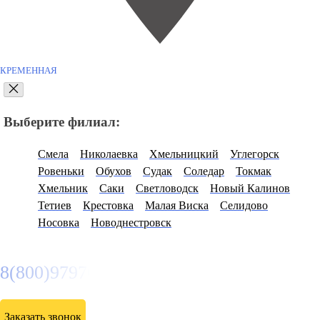
КРЕМЕННАЯ
Выберите филиал:
Смела
Николаевка
Хмельницкий
Углегорск
Ровеньки
Обухов
Судак
Соледар
Токмак
Хмельник
Саки
Светловодск
Новый Калинов
Тетиев
Крестовка
Малая Виска
Селидово
Носовка
Новоднестровск
8(800)9797043
Заказать звонок