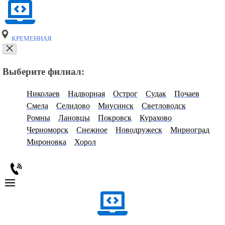
КРЕМЕННАЯ
Выберите филиал:
Николаев
Надворная
Острог
Судак
Почаев
Смела
Селидово
Миусинск
Светловодск
Ромны
Лановцы
Покровск
Курахово
Черноморск
Снежное
Новодружеск
Мирноград
Мироновка
Хорол