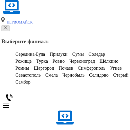
ПЕРВОМАЙСК
Выберите филиал:
Середина-Буда
Прилуки
Сумы
Соледар
Рожище
Турка
Ровно
Червоноград
Щёлкино
Ромны
Шаргород
Почаев
Симферополь
Угнев
Севастополь
Смела
Чернобыль
Селидово
Старый
Самбор