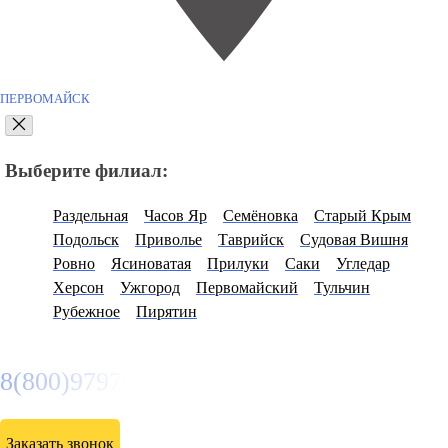
ПЕРВОМАЙСК
Выберите филиал:
Раздельная
Часов Яр
Семёновка
Старый Крым
Подольск
Приволье
Таврийск
Судовая Вишня
Ровно
Ясиноватая
Прилуки
Саки
Угледар
Херсон
Ужгород
Первомайский
Тульчин
Рубежное
Пирятин
8(800)9797043
Заказать звонок