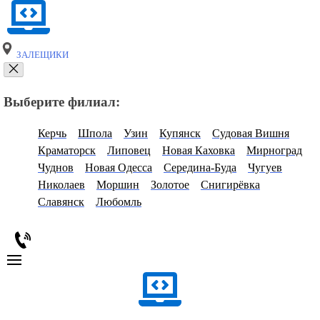
ЗАЛЕЩИКИ
Выберите филиал:
Керчь
Шпола
Узин
Купянск
Судовая Вишня
Краматорск
Липовец
Новая Каховка
Мирноград
Чуднов
Новая Одесса
Середина-Буда
Чугуев
Николаев
Моршин
Золотое
Снигирёвка
Славянск
Любомль