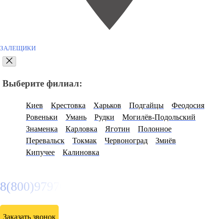
ЗАЛЕЩИКИ
Выберите филиал:
Киев
Крестовка
Харьков
Подгайцы
Феодосия
Ровеньки
Умань
Рудки
Могилёв-Подольский
Знаменка
Карловка
Яготин
Полонное
Перевальск
Токмак
Червоноград
Змиёв
Кипучее
Калиновка
8(800)9797043
Заказать звонок