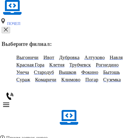
ПОЧЕП
Выберите филиал:
Выгоничи
Ивот
Дубровка
Алтухово
Навля
Красная Гора
Клетня
Трубчевск
Рогнедино
Унеча
Стародуб
Вышков
Фокино
Бытошь
Сураж
Комаричи
Климово
Погар
Суземка
Прием заявок через