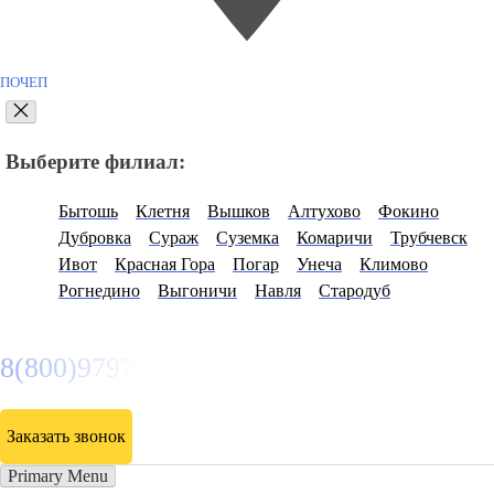
ПОЧЕП
Выберите филиал:
Бытошь
Клетня
Вышков
Алтухово
Фокино
Дубровка
Сураж
Суземка
Комаричи
Трубчевск
Ивот
Красная Гора
Погар
Унеча
Климово
Рогнедино
Выгоничи
Навля
Стародуб
8(800)9797043
Заказать звонок
Primary Menu