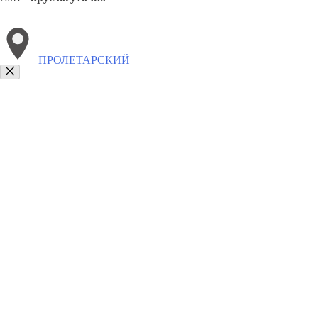
ПРОЛЕТАРСКИЙ
Выберите филиал:
Цимлянск
Сальск
Красный Сулин
Семикаракорск
8(800)9797043
Заказать звонок
Курсы программирования в Пролетарском
Для кого
Цены
Сотруднич