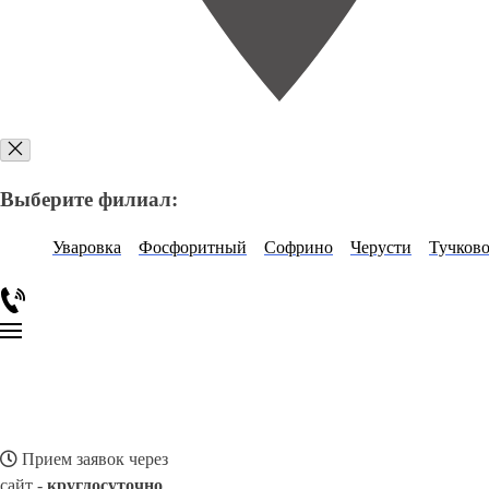
Выберите филиал:
Уваровка
Фосфоритный
Софрино
Черусти
Тучков
Прием заявок через
сайт -
круглосуточно