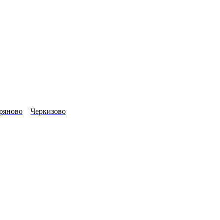
ряново
Черкизово