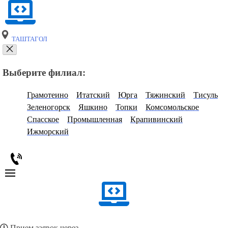
ТАШТАГОЛ
Выберите филиал:
Грамотеино
Итатский
Юрга
Тяжинский
Тисуль
Зеленогорск
Яшкино
Топки
Комсомольское
Спасское
Промышленная
Крапивинский
Ижморский
Прием заявок через