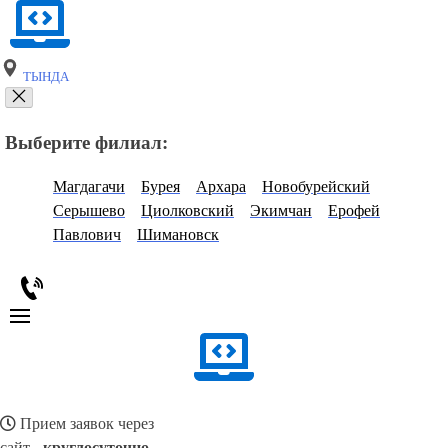
ТЫНДА
Выберите филиал:
Магдагачи
Бурея
Архара
Новобурейский
Серышево
Циолковский
Экимчан
Ерофей
Павлович
Шимановск
Прием заявок через
сайт -
круглосуточно