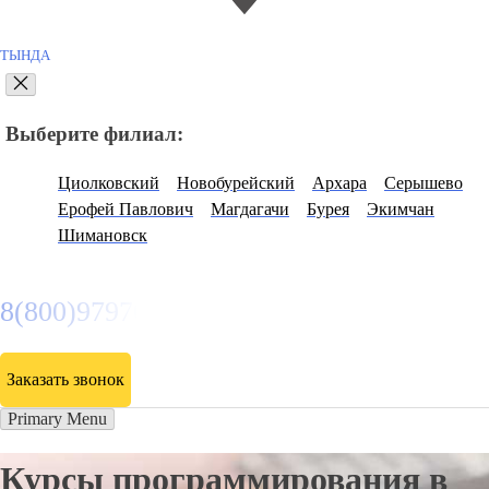
ТЫНДА
Выберите филиал:
Циолковский
Новобурейский
Архара
Серышево
Ерофей Павлович
Магдагачи
Бурея
Экимчан
Шимановск
8(800)9797043
Заказать звонок
Primary Menu
Курсы программирования в