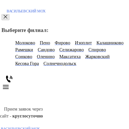
ВАСИЛЬЕВСКИЙ МОХ
Выберите филиал:
Молоково
Пено
Фирово
Изоплит
Калашниково
Рамешки
Сандово
Селижарово
Спирово
Сонково
Оленино
Максатиха
Жарковский
Кесова Гора
Солнечнодольск
Прием заявок через