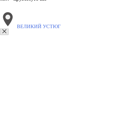
ВЕЛИКИЙ УСТЮГ
Выберите филиал:
Вожега
Кадуй
Вологда
Череповец
Устюжна
Выте
8(800)9797043
Заказать звонок
Курсы программирования в Великом Устюге
Для кого
Цены
Сотрудни