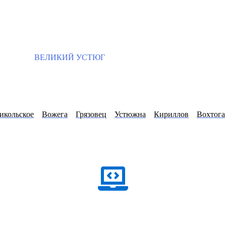
ВЕЛИКИЙ УСТЮГ
икольское
Вожега
Грязовец
Устюжна
Кириллов
Вохтога