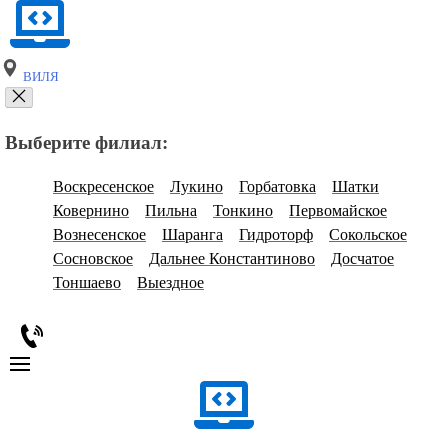
ВИЛЯ
Выберите филиал:
Воскресенское
Лукино
Горбатовка
Шатки
Ковернино
Пильна
Тонкино
Первомайское
Вознесенское
Шаранга
Гидроторф
Сокольское
Сосновское
Дальнее Константиново
Досчатое
Тоншаево
Выездное