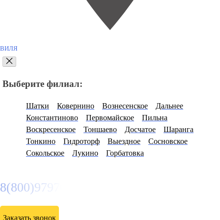
ВИЛЯ
Выберите филиал:
Шатки
Ковернино
Вознесенское
Дальнее
Константиново
Первомайское
Пильна
Воскресенское
Тоншаево
Досчатое
Шаранга
Тонкино
Гидроторф
Выездное
Сосновское
Сокольское
Лукино
Горбатовка
8(800)9797043
Заказать звонок