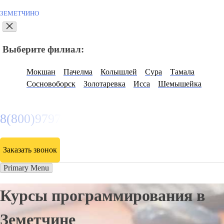
ЗЕМЕТЧИНО
Выберите филиал:
Мокшан
Пачелма
Колышлей
Сура
Тамала
Сосновоборск
Золотаревка
Исса
Шемышейка
8(800)9797043
Заказать звонок
Primary Menu
Курсы программирования в
Земетчине