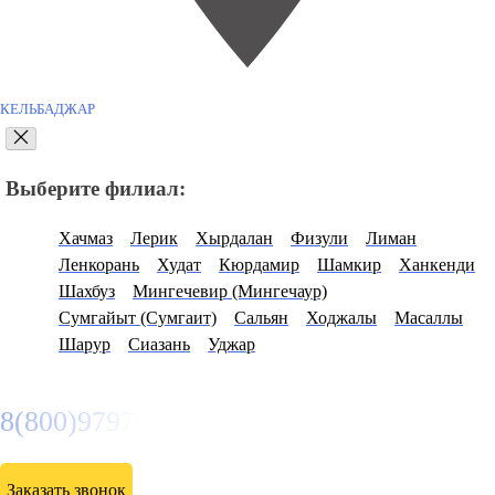
КЕЛЬБАДЖАР
Выберите филиал:
Хачмаз
Лерик
Хырдалан
Физули
Лиман
Ленкорань
Худат
Кюрдамир
Шамкир
Ханкенди
Шахбуз
Мингечевир (Мингечаур)
Сумгайыт (Сумгаит)
Сальян
Ходжалы
Масаллы
Шарур
Сиазань
Уджар
8(800)9797043
Заказать звонок