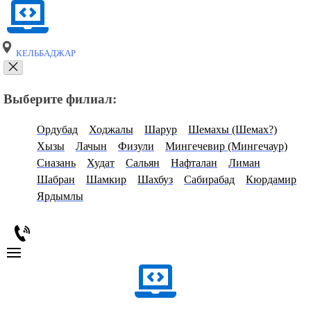
КЕЛЬБАДЖАР
Выберите филиал:
Ордубад
Ходжалы
Шарур
Шемахы (Шемах?)
Хызы
Лачын
Физули
Мингечевир (Мингечаур)
Сиазань
Худат
Сальян
Нафталан
Лиман
Шабран
Шамкир
Шахбуз
Сабирабад
Кюрдамир
Ярдымлы