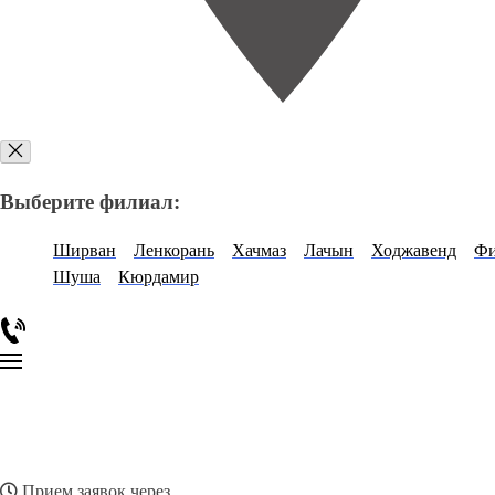
Выберите филиал:
Ширван
Ленкорань
Хачмаз
Лачын
Ходжавенд
Фи
Шуша
Кюрдамир
Прием заявок через