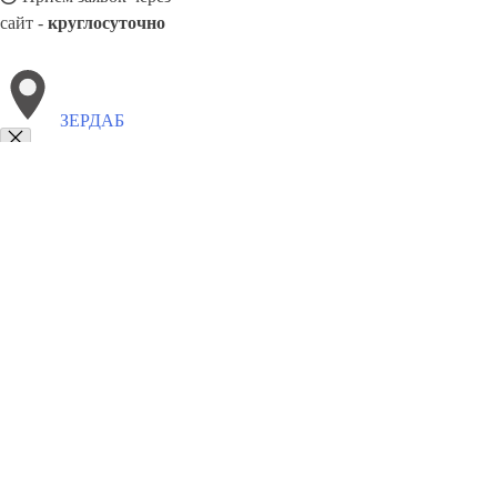
сайт -
круглосуточно
ЗЕРДАБ
Выберите филиал:
Сиазань
Ярдымлы
Физули
Хачмаз
Нафталан
Шах
Нефтечала
Шабран
Самух
8(800)9797043
Заказать звонок
Курсы программирования в Зердаб
Для кого
Цены
Сотрудничество
К