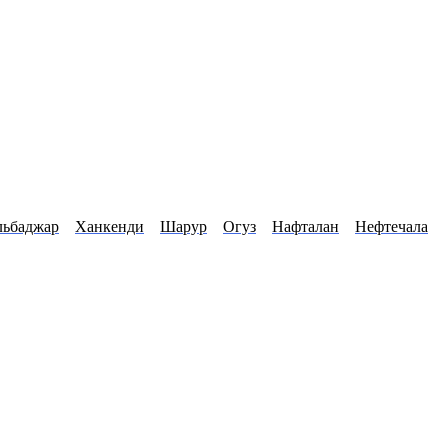
льбаджар
Ханкенди
Шарур
Огуз
Нафталан
Нефтечала