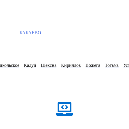
БАБАЕВО
икольское
Кадуй
Шексна
Кириллов
Вожега
Тотьма
Ус