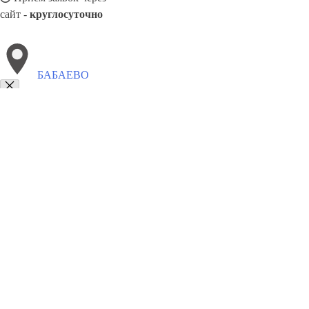
сайт -
круглосуточно
БАБАЕВО
Выберите филиал:
Вологда
Кадников
Великий Устюг
Череповец
Кана
Вожега
Кадуй
8(800)9797043
Заказать звонок
Курсы программирования в Бабаеве
Для кого
Цены
Сотрудничество
К