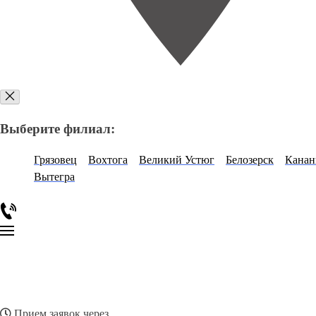
Выберите филиал:
Грязовец
Вохтога
Великий Устюг
Белозерск
Канан
Вытегра
Прием заявок через