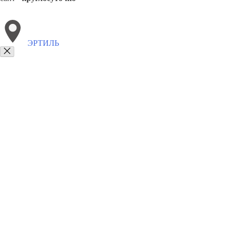
ЭРТИЛЬ
Выберите филиал:
Подгоренский
Давыдовка
Ольховатка
Кантемировк
8(800)9797043
Заказать звонок
Курсы программирования в Эртиле
Для кого
Цены
Сотрудничество
К