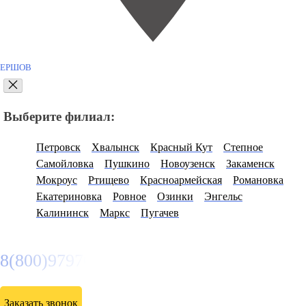
ЕРШОВ
Выберите филиал:
Петровск
Хвалынск
Красный Кут
Степное
Самойловка
Пушкино
Новоузенск
Закаменск
Мокроус
Ртищево
Красноармейская
Романовка
Екатериновка
Ровное
Озинки
Энгельс
Калининск
Маркс
Пугачев
8(800)9797043
Заказать звонок