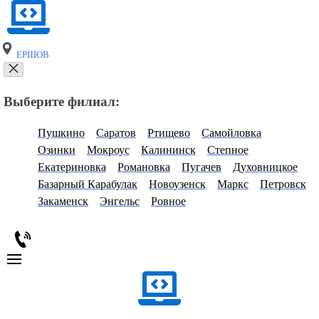
ЕРШОВ
Выберите филиал:
Пушкино
Саратов
Ртищево
Самойловка
Озинки
Мокроус
Калининск
Степное
Екатериновка
Романовка
Пугачев
Духовницкое
Базарный Карабулак
Новоузенск
Маркс
Петровск
Закаменск
Энгельс
Ровное