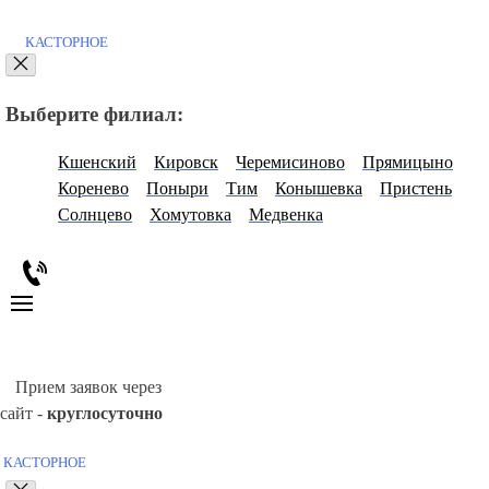
КАСТОРНОЕ
Выберите филиал:
Кшенский
Кировск
Черемисиново
Прямицыно
Коренево
Поныри
Тим
Конышевка
Пристень
Солнцево
Хомутовка
Медвенка
Прием заявок через
сайт -
круглосуточно