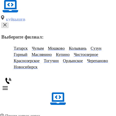
КУЙБЫШЕВ
Выберите филиал:
Татарск
Чулым
Мошково
Колывань
Сузун
Горный
Маслянино
Купино
Чистоозерное
Краснозерское
Тогучин
Ордынское
Черепаново
Новосибирск
Прием заявок через