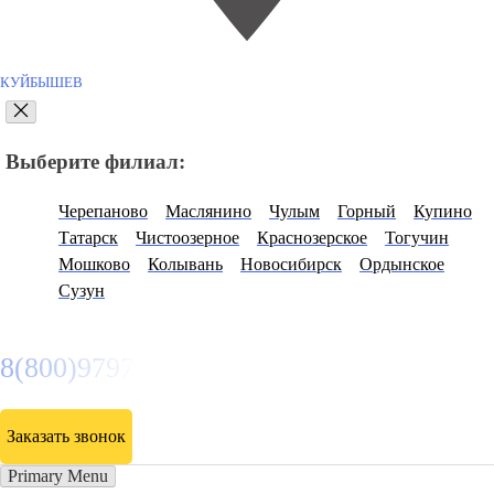
КУЙБЫШЕВ
Выберите филиал:
Черепаново
Маслянино
Чулым
Горный
Купино
Татарск
Чистоозерное
Краснозерское
Тогучин
Мошково
Колывань
Новосибирск
Ордынское
Сузун
8(800)9797043
Заказать звонок
Primary Menu