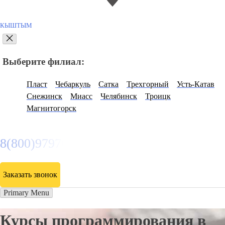
КЫШТЫМ
Выберите филиал:
Пласт
Чебаркуль
Сатка
Трехгорный
Усть-Катав
Снежинск
Миасс
Челябинск
Троицк
Магнитогорск
8(800)9797043
Заказать звонок
Primary Menu
Курсы программирования в