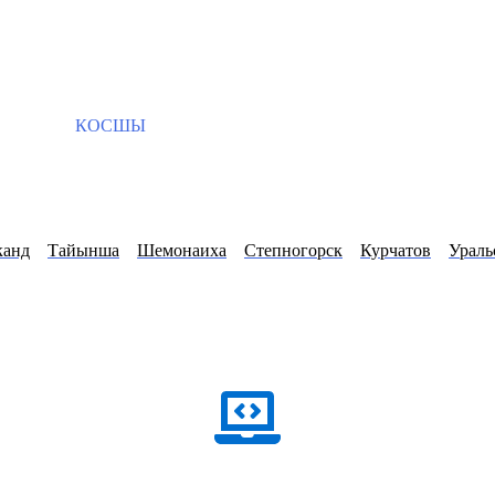
КОСШЫ
канд
Тайынша
Шемонаиха
Степногорск
Курчатов
Ураль