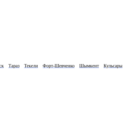
ск
Тараз
Текели
Форт-Шевченко
Шымкент
Кульсары