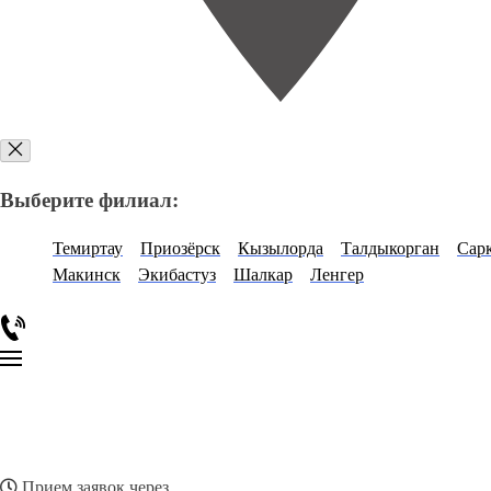
Выберите филиал:
Темиртау
Приозёрск
Кызылорда
Талдыкорган
Сар
Макинск
Экибастуз
Шалкар
Ленгер
Прием заявок через