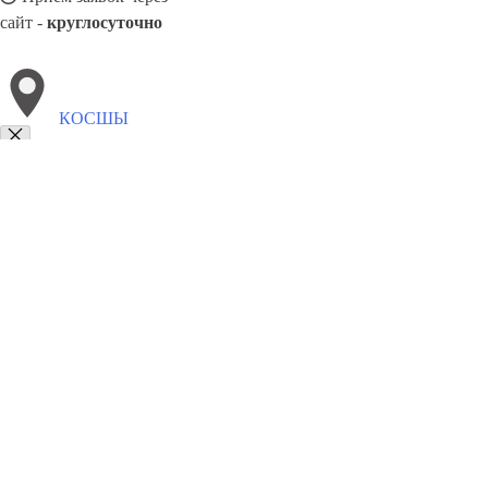
сайт -
круглосуточно
КОСШЫ
Выберите филиал:
Ленгер
Риддер
Эмба
Тайынша
Усть-Каменогорск
Шевченко
Шу
Курчатов
8(800)9797043
Заказать звонок
Курсы программирования в Косшы
Для кого
Цены
Сотрудничество
К