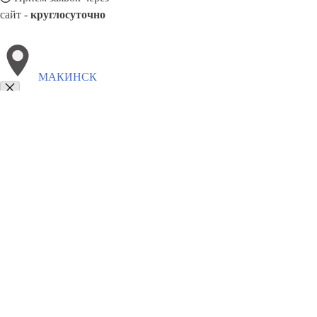
сайт -
круглосуточно
МАКИНСК
Выберите филиал:
Ушарал
Уштобе
Хромтау
Темир
Талгар
Тобыл
Рудный
Шемонаиха
Павлодар
8(800)9797043
Заказать звонок
Курсы программирования в Макинск
Для кого
Цены
Сотрудничество