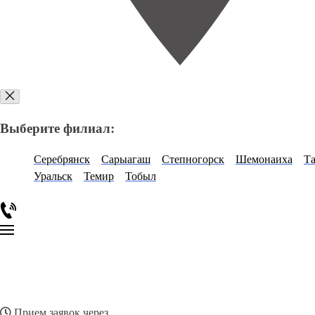
Выберите филиал:
Серебрянск
Сарыагаш
Степногорск
Шемонаиха
Та
Уральск
Темир
Тобыл
Прием заявок через