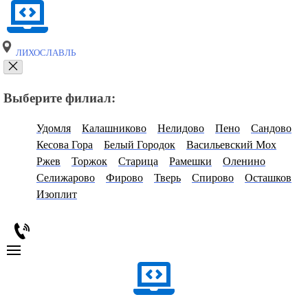
ЛИХОСЛАВЛЬ
Выберите филиал:
Удомля
Калашниково
Нелидово
Пено
Сандово
Кесова Гора
Белый Городок
Васильевский Мох
Ржев
Торжок
Старица
Рамешки
Оленино
Селижарово
Фирово
Тверь
Спирово
Осташков
Изоплит