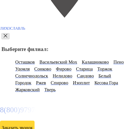
ЛИХОСЛАВЛЬ
Выберите филиал:
Осташков
Васильевский Мох
Калашниково
Пено
Удомля
Сонково
Фирово
Старица
Торжок
Солнечнодольск
Нелидово
Сандово
Белый
Городок
Ржев
Спирово
Изоплит
Кесова Гора
Жарковский
Тверь
8(800)9797043
Заказать звонок