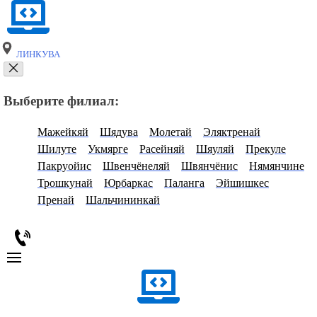
ЛИНКУВА
Выберите филиал:
Мажейкяй
Шядува
Молетай
Эляктренай
Шилуте
Укмярге
Расейняй
Шяуляй
Прекуле
Пакруойис
Швенчёнеляй
Швянчёнис
Нямянчине
Трошкунай
Юрбаркас
Паланга
Эйшишкес
Пренай
Шальчининкай