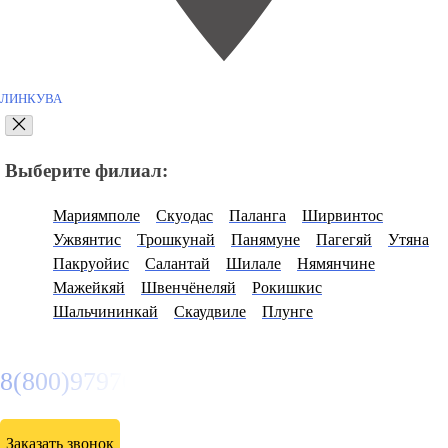
ЛИНКУВА
Выберите филиал:
Мариямполе
Скуодас
Паланга
Ширвинтос
Ужвянтис
Трошкунай
Панямуне
Пагегяй
Утяна
Пакруойис
Салантай
Шилале
Нямянчине
Мажейкяй
Швенчёнеляй
Рокишкис
Шальчининкай
Скаудвиле
Плунге
8(800)9797043
Заказать звонок