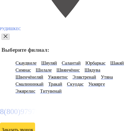
РУДИШКЕС
Выберите филиал:
Скаудвиле
Шяуляй
Салантай
Юрбаркас
Шакяй
Симнас
Шилале
Швянчёнис
Шядува
Швенчёнеляй
Ужвянтис
Эляктренай
Утяна
Смалининкай
Тракай
Скуодас
Укмярге
Эжярелис
Титувенай
8(800)9797043
Заказать звонок