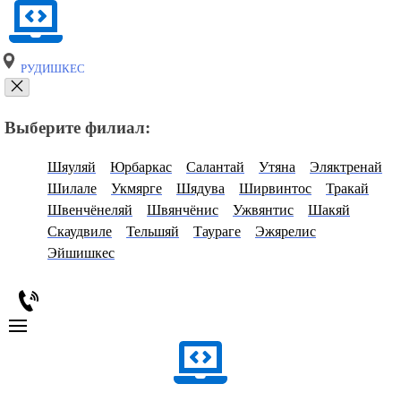
РУДИШКЕС
Выберите филиал:
Шяуляй
Юрбаркас
Салантай
Утяна
Эляктренай
Шилале
Укмярге
Шядува
Ширвинтос
Тракай
Швенчёнеляй
Швянчёнис
Ужвянтис
Шакяй
Скаудвиле
Тельшяй
Таураге
Эжярелис
Эйшишкес