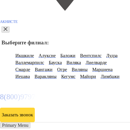
АКНИСТЕ
Выберите филиал:
Икшкиле
Алуксне
Баложи
Вентспилс
Лудза
Валдемарпилс
Бауска
Виляка
Лиелварде
Смарде
Вангажи
Огре
Виляны
Марциена
Иецава
Варакляны
Кегумс
Майори
Лимбажи
8(800)9797043
Заказать звонок
Primary Menu