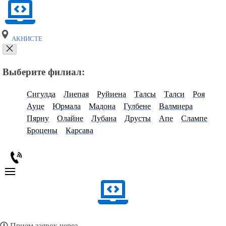
АКНИСТЕ
Выберите филиал:
Сигулда
Лиепая
Руйиена
Талсы
Талси
Роя
Ауце
Юрмала
Мадона
Гулбене
Валмиера
Пярну
Олайне
Лубана
Друсты
Апе
Слампе
Броцены
Карсава
Прием заявок через