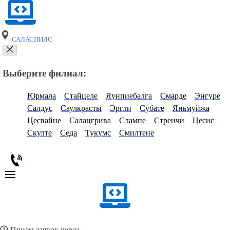
САЛАСПИЛС
Выберите филиал:
Юрмала
Стайцеле
Яунпиебалга
Смарде
Энгуре
Салдус
Саулкрасты
Эргли
Субате
Яньмуйжа
Цесвайне
Салацгрива
Слампе
Стренчи
Цесис
Скулте
Седа
Тукумс
Смилтене
Прием заявок через