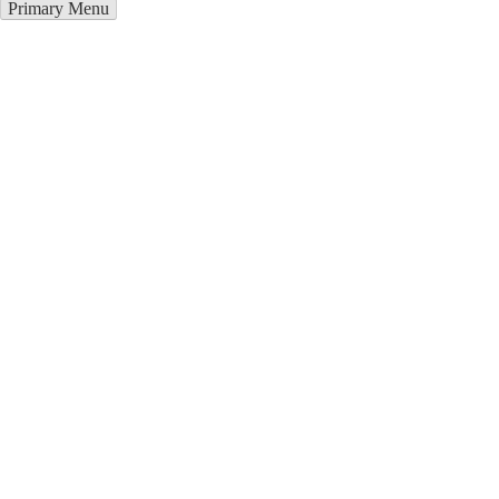
Primary Menu
Курсы программирования в
Саласпилс
Отправьте заявку в период действия акции!
и получите бонус.