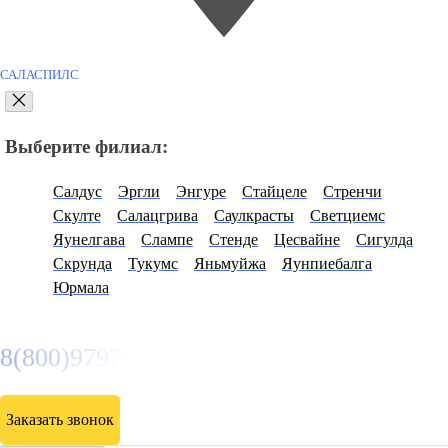
САЛАСПИЛС
Выберите филиал:
Салдус
Эргли
Энгуре
Стайцеле
Стренчи
Скулте
Салацгрива
Саулкрасты
Светциемс
Яунелгава
Слампе
Стенде
Цесвайне
Сигулда
Скрунда
Тукумс
Яньмуйжа
Яунпиебалга
Юрмала
8(800)9797043
Заказать звонок