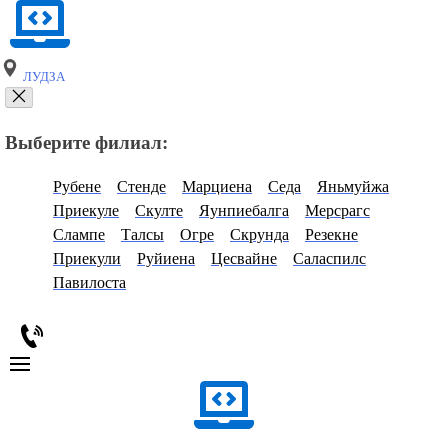
ЛУДЗА
Выберите филиал:
Рубене
Стенде
Марциена
Седа
Яньмуйжа
Приекуле
Скулте
Яунпиебалга
Мерсрагс
Слампе
Талсы
Огре
Скрунда
Резекне
Приекули
Руйиена
Цесвайне
Саласпилс
Павилоста