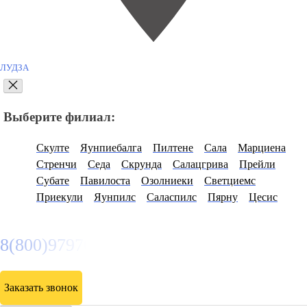
ЛУДЗА
Выберите филиал:
Скулте
Яунпиебалга
Пилтене
Сала
Марциена
Стренчи
Седа
Скрунда
Салацгрива
Прейли
Субате
Павилоста
Озолниеки
Светциемс
Приекули
Яунпилс
Саласпилс
Пярну
Цесис
8(800)9797043
Заказать звонок