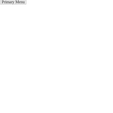
Primary Menu
Курсы программирования в
Лудза
Отправьте заявку в период действия акции!
и получите бонус.