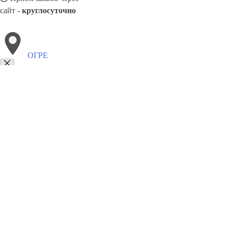
сайт -
круглосуточно
ОГРЕ
Выберите филиал:
Стренчи
Юрмала
Смарде
Яунпилс
Сала
Тукумс
Пярну
8(800)9797043
Заказать звонок
Курсы программирования в Огре
Для кого
Цены
Сотрудничество
Кон