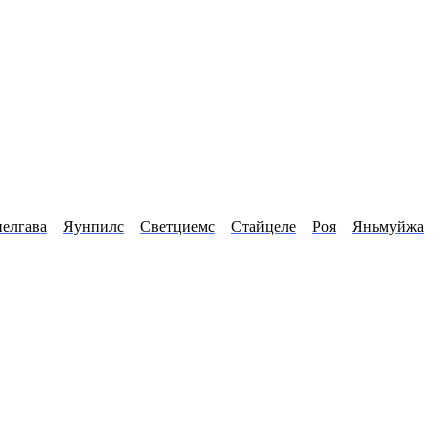
елгава
Яунпилс
Светциемс
Стайцеле
Роя
Яньмуйжа