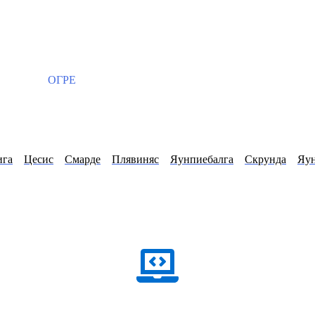
ОГРЕ
ига
Цесис
Смарде
Плявиняс
Яунпиебалга
Скрунда
Яун