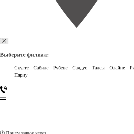
Выберите филиал:
Скулте
Сабиле
Рубене
Салдус
Талсы
Олайне
Р
Пярну
Прием заявок через