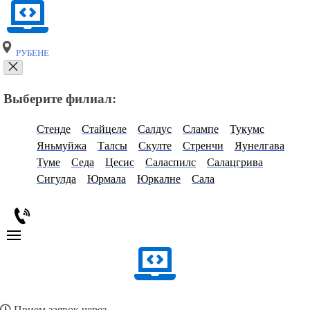
РУБЕНЕ
Выберите филиал:
Стенде
Стайцеле
Салдус
Слампе
Тукумс
Яньмуйжа
Талсы
Скулте
Стренчи
Яунелгава
Туме
Седа
Цесис
Саласпилс
Салацгрива
Сигулда
Юрмала
Юркалне
Сала
Прием заявок через