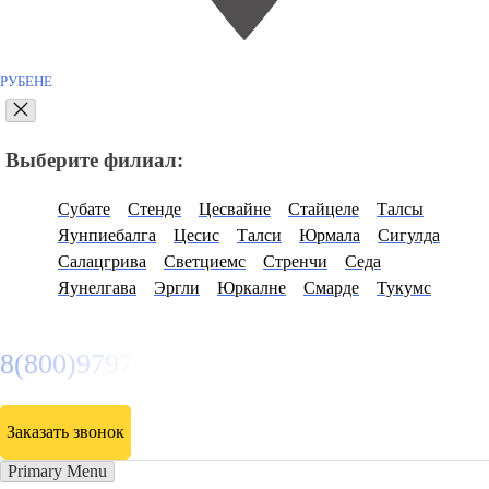
РУБЕНЕ
Выберите филиал:
Субате
Стенде
Цесвайне
Стайцеле
Талсы
Яунпиебалга
Цесис
Талси
Юрмала
Сигулда
Салацгрива
Светциемс
Стренчи
Седа
Яунелгава
Эргли
Юркалне
Смарде
Тукумс
8(800)9797043
Заказать звонок
Primary Menu