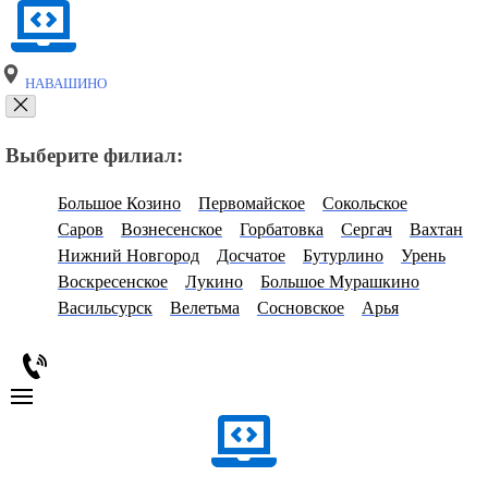
НАВАШИНО
Выберите филиал:
Большое Козино
Первомайское
Сокольское
Саров
Вознесенское
Горбатовка
Сергач
Вахтан
Нижний Новгород
Досчатое
Бутурлино
Урень
Воскресенское
Лукино
Большое Мурашкино
Васильсурск
Велетьма
Сосновское
Арья