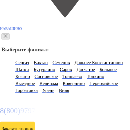
НАВАШИНО
Выберите филиал:
Сергач
Вахтан
Семенов
Дальнее Константиново
Шатки
Бутурлино
Саров
Досчатое
Большое
Козино
Сосновское
Тоншаево
Тонкино
Выездное
Велетьма
Ковернино
Первомайское
Горбатовка
Урень
Виля
8(800)9797043
Заказать звонок