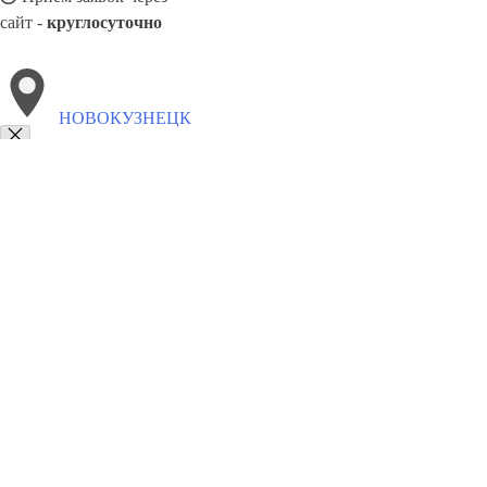
сайт -
круглосуточно
НОВОКУЗНЕЦК
Выберите филиал:
Спасское
Прокопьевск
Юрга
Тисуль
Ижморский
Тяжинский
Крапивинский
8(800)9797043
Заказать звонок
Курсы программирования в Новокузнецке
Для кого
Цены
Сотруднич