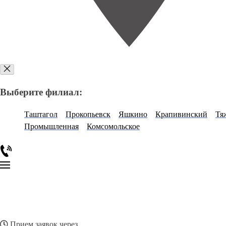
Выберите филиал:
Таштагол
Прокопьевск
Яшкино
Крапивинский
Тя
Промышленная
Комсомольское
Прием заявок через