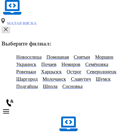
МАЛАЯ ВИСКА
Выберите филиал:
Новоселица
Помошная
Снятын
Моршин
Украинск
Почаев
Немиров
Семёновка
Ровеньки
Харцызск
Острог
Северодонецк
Шаргород
Молочанск
Славутич
Шумск
Подгайцы
Шпола
Сосновка