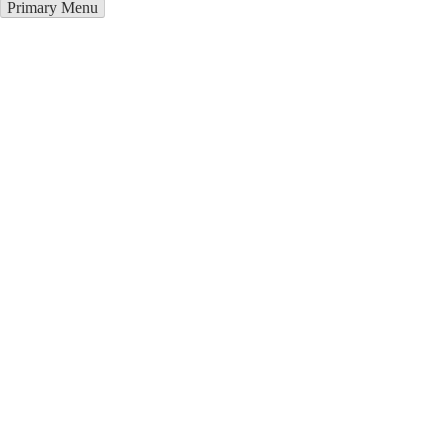
Primary Menu
Курсы программирования в
Малая Виска
Отправьте заявку в период действия акции!
и получите бонус.