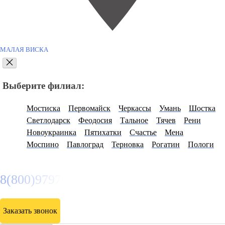
МАЛАЯ ВИСКА
Выберите филиал:
Мостиска
Первомайск
Черкассы
Умань
Шостка
Светлодарск
Феодосия
Тальное
Тячев
Рени
Новоукраинка
Пятихатки
Счастье
Мена
Моспино
Павлоград
Терновка
Рогатин
Пологи
8(800)9797043
Заказать звонок