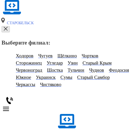
СТАРОБЕЛЬСК
Выберите филиал:
Ходоров
Чугуев
Щёлкино
Чортков
Сторожинец
Угледар
Узин
Старый Крым
Червоноград
Шостка
Тульчин
Чуднов
Феодосия
Южное
Украинск
Сумы
Старый Самбор
Черкассы
Чистяково