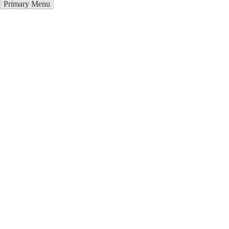
Primary Menu
Курсы программирования в
Старобельск
Отправьте заявку в период действия акции!
и получите бонус.