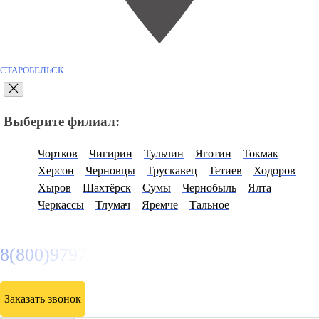
СТАРОБЕЛЬСК
Выберите филиал:
Чортков
Чигирин
Тульчин
Яготин
Токмак
Херсон
Черновцы
Трускавец
Тетиев
Ходоров
Хыров
Шахтёрск
Сумы
Чернобыль
Ялта
Черкассы
Тлумач
Яремче
Тальное
8(800)9797043
Заказать звонок