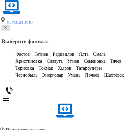
ПЕРЕЩЕПИНО
Выберите филиал:
Фастов
Тетиев
Радивилов
Ялта
Смела
Христиновка
Славута
Угнев
Семёновка
Тячев
Терновка
Токмак
Хыров
Татарбунары
Чернобыль
Энергодар
Умань
Почаев
Шахтёрск
Прием заявок через