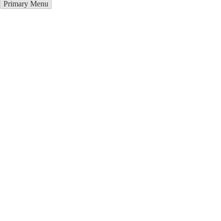
Primary Menu
Курсы программирования в
Перещепино
Отправьте заявку в период действия акции!
и получите бонус.