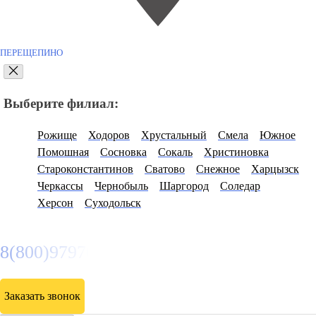
ПЕРЕЩЕПИНО
Выберите филиал:
Рожище
Ходоров
Хрустальный
Смела
Южное
Помошная
Сосновка
Сокаль
Христиновка
Староконстантинов
Сватово
Снежное
Харцызск
Черкассы
Чернобыль
Шаргород
Соледар
Херсон
Суходольск
8(800)9797043
Заказать звонок