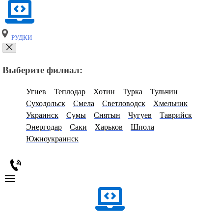
РУДКИ
Выберите филиал:
Угнев
Теплодар
Хотин
Турка
Тульчин
Суходольск
Смела
Светловодск
Хмельник
Украинск
Сумы
Снятын
Чугуев
Таврийск
Энергодар
Саки
Харьков
Шпола
Южноукраинск