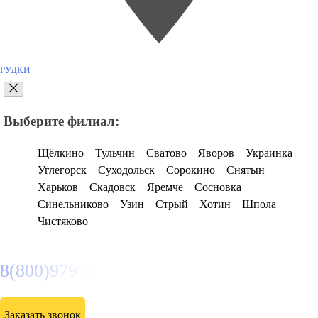
РУДКИ
Выберите филиал:
Щёлкино
Тульчин
Сватово
Яворов
Украинка
Углегорск
Суходольск
Сорокино
Снятын
Харьков
Скадовск
Яремче
Сосновка
Синельниково
Узин
Стрый
Хотин
Шпола
Чистяково
8(800)9797043
Заказать звонок