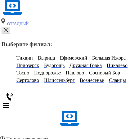
ОТРАДНЫЙ
Выберите филиал:
Тихвин
Вырица
Ефимовский
Большая Ижора
Приозерск
Будогощь
Дружная Горка
Пикалёво
Тосно
Подпорожье
Павлово
Сосновый Бор
Сертолово
Шлиссельбург
Вознесенье
Сланцы
Прием заявок через