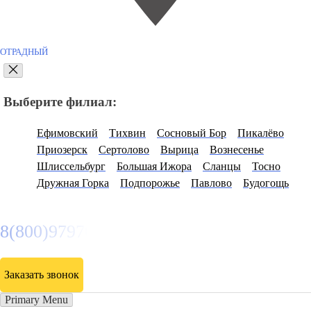
ОТРАДНЫЙ
Выберите филиал:
Ефимовский
Тихвин
Сосновый Бор
Пикалёво
Приозерск
Сертолово
Вырица
Вознесенье
Шлиссельбург
Большая Ижора
Сланцы
Тосно
Дружная Горка
Подпорожье
Павлово
Будогощь
8(800)9797043
Заказать звонок
Primary Menu