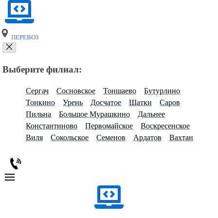
ПЕРЕВОЗ
Выберите филиал:
Сергач
Сосновское
Тоншаево
Бутурлино
Тонкино
Урень
Досчатое
Шатки
Саров
Пильна
Большое Мурашкино
Дальнее
Константиново
Первомайское
Воскресенское
Виля
Сокольское
Семенов
Ардатов
Вахтан