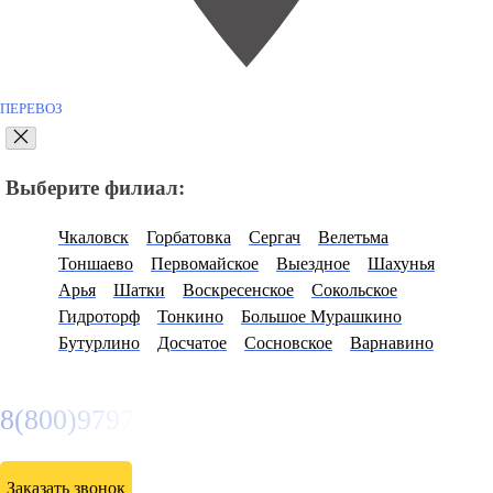
ПЕРЕВОЗ
Выберите филиал:
Чкаловск
Горбатовка
Сергач
Велетьма
Тоншаево
Первомайское
Выездное
Шахунья
Арья
Шатки
Воскресенское
Сокольское
Гидроторф
Тонкино
Большое Мурашкино
Бутурлино
Досчатое
Сосновское
Варнавино
8(800)9797043
Заказать звонок