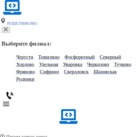
РЕШЕТНИКОВО
Выберите филиал:
Черусти
Томилино
Фосфоритный
Северный
Хорлово
Удельная
Уваровка
Черкизово
Тучково
Фряново
Софрино
Свердловск
Шаховская
Родники
Прием заявок через