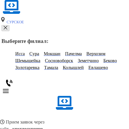
СУРСКОЕ
Выберите филиал:
Исса
Сура
Мокшан
Пачелма
Верхозим
Шемышейка
Сосновоборск
Земетчино
Беково
Золотаревка
Тамала
Колышлей
Евлашево
Прием заявок через
сайт -
круглосуточно