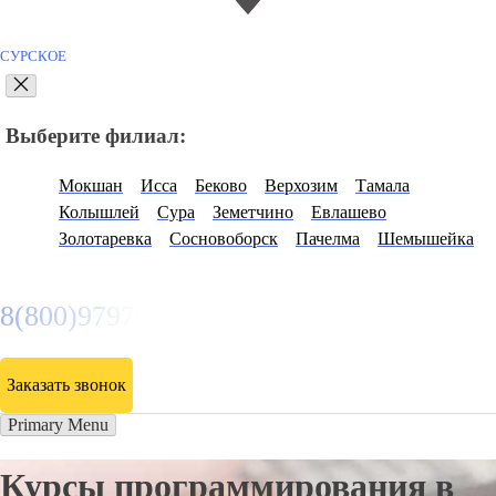
СУРСКОЕ
Выберите филиал:
Мокшан
Исса
Беково
Верхозим
Тамала
Колышлей
Сура
Земетчино
Евлашево
Золотаревка
Сосновоборск
Пачелма
Шемышейка
8(800)9797043
Заказать звонок
Primary Menu
Курсы программирования в