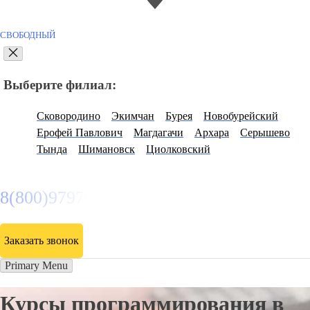
СВОБОДНЫЙ
Выберите филиал:
Сковородино
Экимчан
Бурея
Новобурейский
Ерофей Павлович
Магдагачи
Архара
Серышево
Тында
Шимановск
Циолковский
8(800)9797043
Заказать звонок
Primary Menu
Курсы программирования в