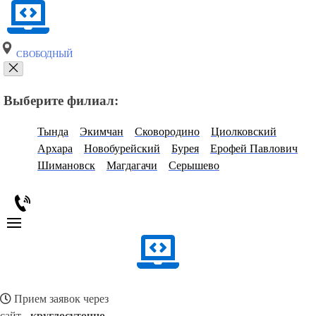
СВОБОДНЫЙ
Выберите филиал:
Тында
Экимчан
Сковородино
Циолковский
Архара
Новобурейский
Бурея
Ерофей Павлович
Шимановск
Магдагачи
Серышево
Прием заявок через
сайт -
круглосуточно