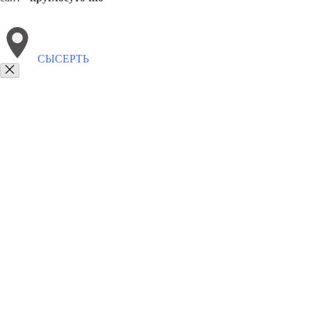
СЫСЕРТЬ
Выберите филиал:
Белоярск
Талица
Тавда
Ачит
Туринск
Арти
8(800)9797043
Заказать звонок
Курсы программирования в Сысерти
Для кого
Цены
Сотрудничество